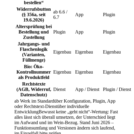
bestellen“
Widerrufsbutton
ab 6.6 /
(§ 356a, seit
App
Plugin
6.7
19.6.2026)
Altersprüfung bei
Bestellung und
Plugin
App
Plugin
Zustellung
Jahrgangs- und
Flaschenlogik
Eigenbau
Eigenbau
Eigenbau
(Varianten,
Füllmenge)
Bio: Öko-
Kontrollnummer
Eigenbau
Eigenbau
Eigenbau
als Produktfeld
Rechtstexte
(AGB, Widerruf,
Dienst
App / Dienst
Plugin / Dienst
Datenschutz)
ab Werk im Standard
über Konfiguration, Plugin, App
oder Rechtstext-Dienst
über individuelle
Entwicklung
Bewusst keine „geht nicht“-Wertung: Fast
alles lässt sich überall umsetzen, der Unterschied liegt
im Aufwand und im Wein-Bezug. Stand Juni 2026 –
Funktionsumfang und Versionen ändern sich laufend,
im Einzelfall bitte prüfen.