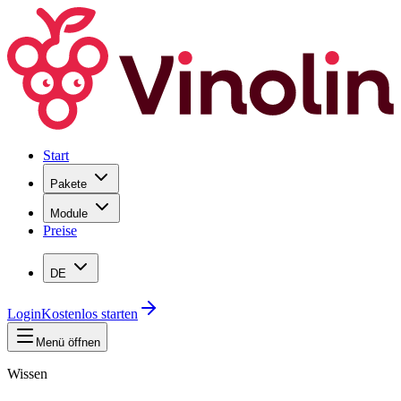
Start
Pakete
Module
Preise
DE
Login
Kostenlos starten
Menü öffnen
Wissen