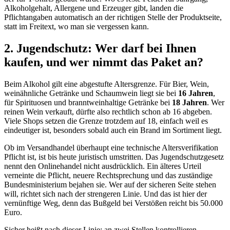
Alkoholgehalt, Allergene und Erzeuger gibt, landen die
Pflichtangaben automatisch an der richtigen Stelle der Produktseite,
statt im Freitext, wo man sie vergessen kann.
2. Jugendschutz: Wer darf bei Ihnen
kaufen, und wer nimmt das Paket an?
Beim Alkohol gilt eine abgestufte Altersgrenze. Für Bier, Wein,
weinähnliche Getränke und Schaumwein liegt sie bei
16 Jahren
,
für Spirituosen und branntweinhaltige Getränke bei
18 Jahren
. Wer
reinen Wein verkauft, dürfte also rechtlich schon ab 16 abgeben.
Viele Shops setzen die Grenze trotzdem auf 18, einfach weil es
eindeutiger ist, besonders sobald auch ein Brand im Sortiment liegt.
Ob im Versandhandel überhaupt eine technische Altersverifikation
Pflicht ist, ist bis heute juristisch umstritten. Das Jugendschutzgesetz
nennt den Onlinehandel nicht ausdrücklich. Ein älteres Urteil
verneinte die Pflicht, neuere Rechtsprechung und das zuständige
Bundesministerium bejahen sie. Wer auf der sicheren Seite stehen
will, richtet sich nach der strengeren Linie. Und das ist hier der
vernünftige Weg, denn das Bußgeld bei Verstößen reicht bis 50.000
Euro.
Sicher heißt nach dieser Linie: an zwei Stellen kontrollieren.