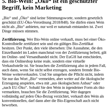
5. Bio-Wein: „Öko“ ist ein geschützter
Begriff, kein Marketing
„Bio“ und „Öko“ sind keine Stimmungsworte, sondern gesetzlich
geschützt (EU-Öko-Verordnung 2018/848). Sie dürfen einen Wein
nicht als „Bio“ anbieten, nur weil er naturnah entstanden ist. Zwei
Dinge müssen stimmen.
Zertifizierung.
Wer Bio-Wein online verkauft, muss bei einer Öko-
Kontrollstelle zertifiziert sein und ein gültiges Bio-Zertifikat
besitzen. Der Punkt, den viele übersehen: Die Ausnahme, die den
Einzelhandel im Laden manchmal von der Zertifizierung befreit, gilt
im Online- und Versandhandel nicht. Der EuGH hat entschieden,
dass ein Onlineshop keine reale, sondern eine virtuelle
Verkaufsstelle ist. Sie brauchen die Zertifizierung also in jedem Fall,
auch dann, wenn Sie nicht selbst erzeugen, sondern fremde Bio-
Weine weiterverkaufen. Und Sie umgehen die Pflicht nicht, indem
Sie nur das Wort „Bio“ vermeiden, aber weiter auf die ökologische
Erzeugung anspielen, etwa mit „aus ökologischem Anbau“ oder
„nach EU-Öko“. Sobald Sie den Wein in irgendeiner Form als öko
vermarkten, brauchen Sie die Zertifizierung. Wer dagegen
vollständig auf jeden Öko-Bezug verzichtet, verkauft den Wein als
konventionellen, darf dann aber die Bio-Eigenschaft auch nicht
bewerben.