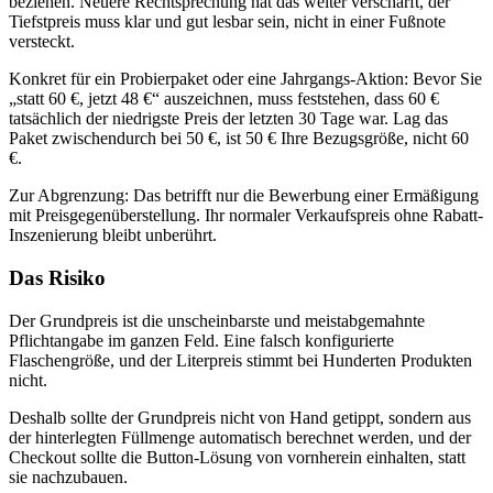
beziehen. Neuere Rechtsprechung hat das weiter verschärft, der
Tiefstpreis muss klar und gut lesbar sein, nicht in einer Fußnote
versteckt.
Konkret für ein Probierpaket oder eine Jahrgangs-Aktion: Bevor Sie
„statt 60 €, jetzt 48 €“ auszeichnen, muss feststehen, dass 60 €
tatsächlich der niedrigste Preis der letzten 30 Tage war. Lag das
Paket zwischendurch bei 50 €, ist 50 € Ihre Bezugsgröße, nicht 60
€.
Zur Abgrenzung: Das betrifft nur die Bewerbung einer Ermäßigung
mit Preisgegenüberstellung. Ihr normaler Verkaufspreis ohne Rabatt-
Inszenierung bleibt unberührt.
Das Risiko
Der Grundpreis ist die unscheinbarste und meistabgemahnte
Pflichtangabe im ganzen Feld. Eine falsch konfigurierte
Flaschengröße, und der Literpreis stimmt bei Hunderten Produkten
nicht.
Deshalb sollte der Grundpreis nicht von Hand getippt, sondern aus
der hinterlegten Füllmenge automatisch berechnet werden, und der
Checkout sollte die Button-Lösung von vornherein einhalten, statt
sie nachzubauen.