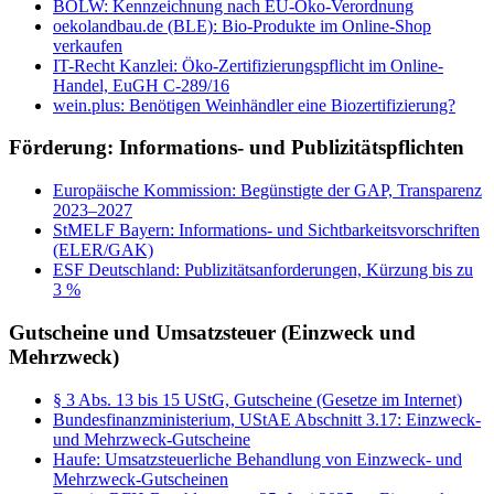
BÖLW: Kennzeichnung nach EU-Öko-Verordnung
oekolandbau.de (BLE): Bio-Produkte im Online-Shop
verkaufen
IT-Recht Kanzlei: Öko-Zertifizierungspflicht im Online-
Handel, EuGH C-289/16
wein.plus: Benötigen Weinhändler eine Biozertifizierung?
Förderung: Informations- und Publizitätspflichten
Europäische Kommission: Begünstigte der GAP, Transparenz
2023–2027
StMELF Bayern: Informations- und Sichtbarkeitsvorschriften
(ELER/GAK)
ESF Deutschland: Publizitätsanforderungen, Kürzung bis zu
3 %
Gutscheine und Umsatzsteuer (Einzweck und
Mehrzweck)
§ 3 Abs. 13 bis 15 UStG, Gutscheine (Gesetze im Internet)
Bundesfinanzministerium, UStAE Abschnitt 3.17: Einzweck-
und Mehrzweck-Gutscheine
Haufe: Umsatzsteuerliche Behandlung von Einzweck- und
Mehrzweck-Gutscheinen