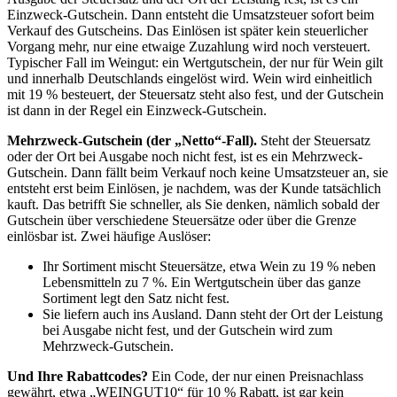
Einzweck-Gutschein. Dann entsteht die Umsatzsteuer sofort beim
Verkauf des Gutscheins. Das Einlösen ist später kein steuerlicher
Vorgang mehr, nur eine etwaige Zuzahlung wird noch versteuert.
Typischer Fall im Weingut: ein Wertgutschein, der nur für Wein gilt
und innerhalb Deutschlands eingelöst wird. Wein wird einheitlich
mit 19 % besteuert, der Steuersatz steht also fest, und der Gutschein
ist dann in der Regel ein Einzweck-Gutschein.
Mehrzweck-Gutschein (der „Netto“-Fall).
Steht der Steuersatz
oder der Ort bei Ausgabe noch nicht fest, ist es ein Mehrzweck-
Gutschein. Dann fällt beim Verkauf noch keine Umsatzsteuer an, sie
entsteht erst beim Einlösen, je nachdem, was der Kunde tatsächlich
kauft. Das betrifft Sie schneller, als Sie denken, nämlich sobald der
Gutschein über verschiedene Steuersätze oder über die Grenze
einlösbar ist. Zwei häufige Auslöser:
Ihr Sortiment mischt Steuersätze, etwa Wein zu 19 % neben
Lebensmitteln zu 7 %. Ein Wertgutschein über das ganze
Sortiment legt den Satz nicht fest.
Sie liefern auch ins Ausland. Dann steht der Ort der Leistung
bei Ausgabe nicht fest, und der Gutschein wird zum
Mehrzweck-Gutschein.
Und Ihre Rabattcodes?
Ein Code, der nur einen Preisnachlass
gewährt, etwa „WEINGUT10“ für 10 % Rabatt, ist gar kein