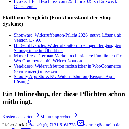
Ecovis: BFH-Beschluss vom 25. Juni 2025 zu Einzweck-
Gutscheinen
Plattform-Vergleich (Funktionsstand der Shop-
Systeme)
Shopware: Widerrufsbutton-Pflicht 2026, native Lösung ab
Version 6.7.9.0
IT-Recht Kanzlei: Widerrufsbutton-Lösungen der gängigen
Shopsysteme im Überblick
MarketPress: German Market, rechtssichere Funktionen für
WooCommerce inkl. Widerrufsbutton
Vendidero: Widerrufsbutton rechtssicher in WooCommerce
(Germanized) umsetzen
Shopify App Store: EU-Widerrufsbutton (Beispiel App-
Lösung)
Ein Onlineshop, der diese Pflichten schon
mitbringt.
Kostenlos starten
Mit uns sprechen
Lieber direkt?
+49 (0) 7131 6161738
·
vertrieb@vinolin.de