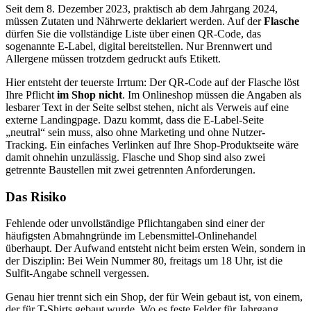
Seit dem 8. Dezember 2023, praktisch ab dem Jahrgang 2024,
müssen Zutaten und Nährwerte deklariert werden. Auf der
Flasche
dürfen Sie die vollständige Liste über einen QR-Code, das
sogenannte E-Label, digital bereitstellen. Nur Brennwert und
Allergene müssen trotzdem gedruckt aufs Etikett.
Hier entsteht der teuerste Irrtum: Der QR-Code auf der Flasche löst
Ihre Pflicht
im Shop nicht
. Im Onlineshop müssen die Angaben als
lesbarer Text in der Seite selbst stehen, nicht als Verweis auf eine
externe Landingpage. Dazu kommt, dass die E-Label-Seite
„neutral“ sein muss, also ohne Marketing und ohne Nutzer-
Tracking. Ein einfaches Verlinken auf Ihre Shop-Produktseite wäre
damit ohnehin unzulässig. Flasche und Shop sind also zwei
getrennte Baustellen mit zwei getrennten Anforderungen.
Das Risiko
Fehlende oder unvollständige Pflichtangaben sind einer der
häufigsten Abmahngründe im Lebensmittel-Onlinehandel
überhaupt. Der Aufwand entsteht nicht beim ersten Wein, sondern in
der Disziplin: Bei Wein Nummer 80, freitags um 18 Uhr, ist die
Sulfit-Angabe schnell vergessen.
Genau hier trennt sich ein Shop, der für Wein gebaut ist, von einem,
der für T-Shirts gebaut wurde. Wo es feste Felder für Jahrgang,