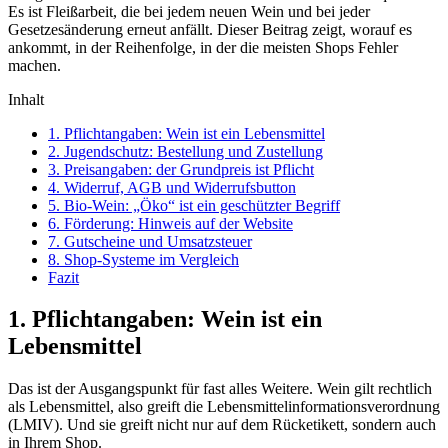
Es ist Fleißarbeit, die bei jedem neuen Wein und bei jeder
Gesetzesänderung erneut anfällt. Dieser Beitrag zeigt, worauf es
ankommt, in der Reihenfolge, in der die meisten Shops Fehler
machen.
Inhalt
1. Pflichtangaben: Wein ist ein Lebensmittel
2. Jugendschutz: Bestellung und Zustellung
3. Preisangaben: der Grundpreis ist Pflicht
4. Widerruf, AGB und Widerrufsbutton
5. Bio-Wein: „Öko“ ist ein geschützter Begriff
6. Förderung: Hinweis auf der Website
7. Gutscheine und Umsatzsteuer
8. Shop-Systeme im Vergleich
Fazit
1. Pflichtangaben: Wein ist ein
Lebensmittel
Das ist der Ausgangspunkt für fast alles Weitere. Wein gilt rechtlich
als Lebensmittel, also greift die Lebensmittelinformationsverordnung
(LMIV). Und sie greift nicht nur auf dem Rücketikett, sondern auch
in Ihrem Shop.