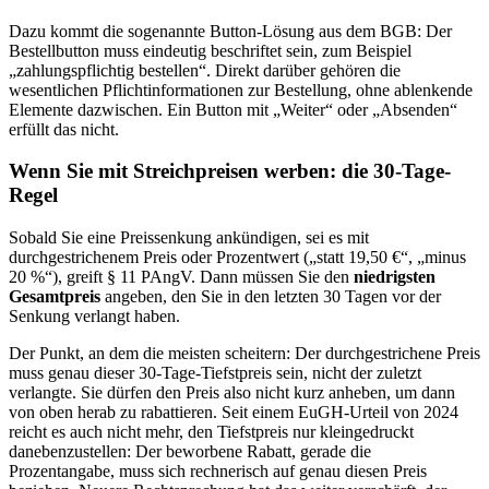
Dazu kommt die sogenannte Button-Lösung aus dem BGB: Der
Bestellbutton muss eindeutig beschriftet sein, zum Beispiel
„zahlungspflichtig bestellen“. Direkt darüber gehören die
wesentlichen Pflichtinformationen zur Bestellung, ohne ablenkende
Elemente dazwischen. Ein Button mit „Weiter“ oder „Absenden“
erfüllt das nicht.
Wenn Sie mit Streichpreisen werben: die 30-Tage-
Regel
Sobald Sie eine Preissenkung ankündigen, sei es mit
durchgestrichenem Preis oder Prozentwert („statt 19,50 €“, „minus
20 %“), greift § 11 PAngV. Dann müssen Sie den
niedrigsten
Gesamtpreis
angeben, den Sie in den letzten 30 Tagen vor der
Senkung verlangt haben.
Der Punkt, an dem die meisten scheitern: Der durchgestrichene Preis
muss genau dieser 30-Tage-Tiefstpreis sein, nicht der zuletzt
verlangte. Sie dürfen den Preis also nicht kurz anheben, um dann
von oben herab zu rabattieren. Seit einem EuGH-Urteil von 2024
reicht es auch nicht mehr, den Tiefstpreis nur kleingedruckt
danebenzustellen: Der beworbene Rabatt, gerade die
Prozentangabe, muss sich rechnerisch auf genau diesen Preis