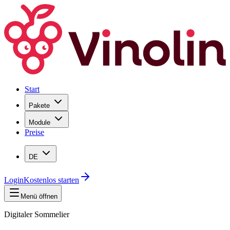
Start
Pakete
Module
Preise
DE
Login
Kostenlos starten
Menü öffnen
Digitaler Sommelier